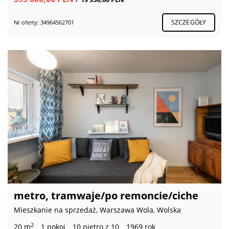
SZCZEGÓŁY
Nr oferty: 34964562701
metro, tramwaje/po remoncie/ciche
Mieszkanie na sprzedaż, Warszawa Wola, Wolska
2
20 m
1 pokoi
10 piętro z 10
1969 rok