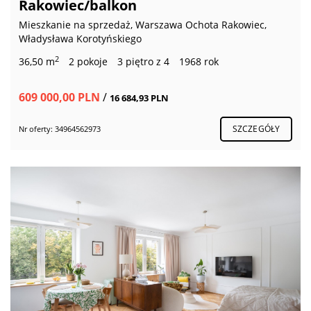
Rakowiec/balkon
Mieszkanie na sprzedaż, Warszawa Ochota Rakowiec,
Władysława Korotyńskiego
2
36,50 m
2 pokoje
3 piętro z 4
1968 rok
609 000,00 PLN
/
16 684,93 PLN
SZCZEGÓŁY
Nr oferty: 34964562973