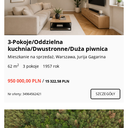
3-Pokoje/Oddzielna
kuchnia/Dwustronne/Duża piwnica
Mieszkanie na sprzedaż, Warszawa, Jurija Gagarina
2
62 m
3 pokoje
1957 rok
950 000,00 PLN
/
15 322,58 PLN
SZCZEGÓŁY
Nr oferty: 34964562421