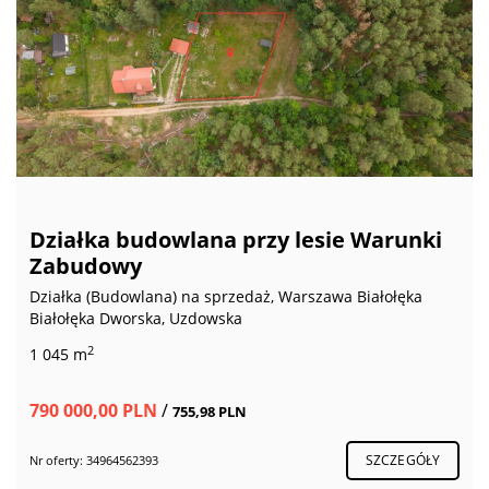
Działka budowlana przy lesie Warunki
Zabudowy
Działka (Budowlana) na sprzedaż, Warszawa Białołęka
Białołęka Dworska, Uzdowska
2
1 045 m
790 000,00 PLN
/
755,98 PLN
SZCZEGÓŁY
Nr oferty: 34964562393