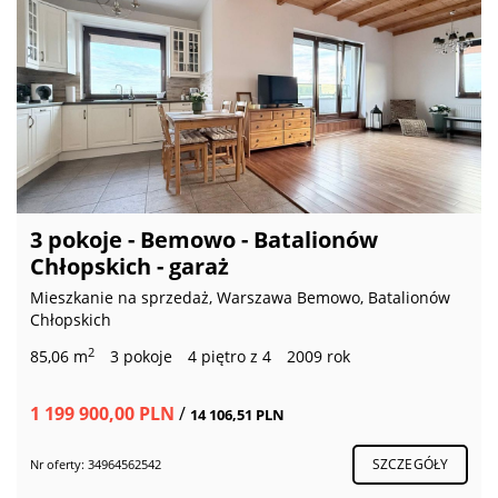
3 pokoje - Bemowo - Batalionów
Chłopskich - garaż
Mieszkanie na sprzedaż, Warszawa Bemowo, Batalionów
Chłopskich
2
85,06 m
3 pokoje
4 piętro z 4
2009 rok
1 199 900,00 PLN
/
14 106,51 PLN
SZCZEGÓŁY
Nr oferty: 34964562542