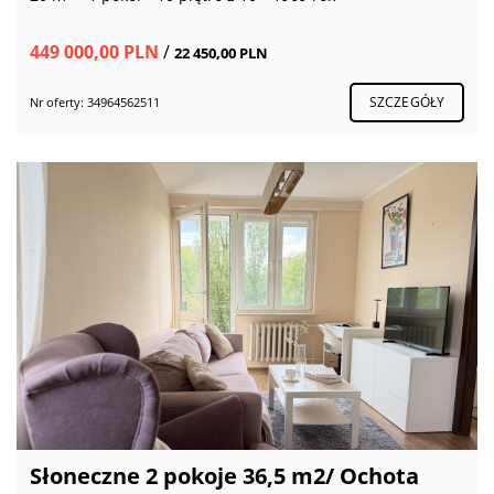
449 000,00 PLN
/
22 450,00 PLN
SZCZEGÓŁY
Nr oferty: 34964562511
Słoneczne 2 pokoje 36,5 m2/ Ochota