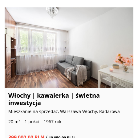
Włochy | kawalerka | świetna
inwestycja
Mieszkanie na sprzedaż, Warszawa Włochy, Radarowa
2
20 m
1 pokoi
1967 rok
399 000,00 PLN
/
19 950,00 PLN