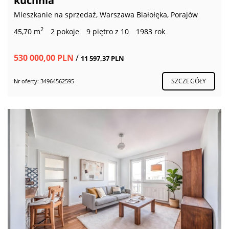
kuchnia
Mieszkanie na sprzedaż, Warszawa Białołęka, Porajów
2
45,70 m
2 pokoje
9 piętro z 10
1983 rok
530 000,00 PLN
/
11 597,37 PLN
SZCZEGÓŁY
Nr oferty: 34964562595