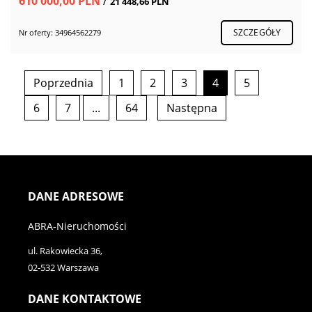
610 000,00 PLN
/
21 448,66 PLN
SZCZEGÓŁY
Nr oferty: 34964562279
Poprzednia
1
2
3
4
5
6
7
...
64
Następna
DANE ADRESOWE
ABRA-Nieruchomości
ul. Rakowiecka 36,
02-532 Warszawa
DANE KONTAKTOWE