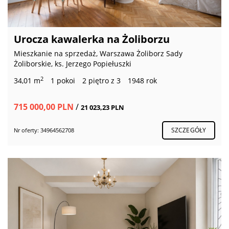
Urocza kawalerka na Żoliborzu
Mieszkanie na sprzedaż, Warszawa Żoliborz Sady
Żoliborskie, ks. Jerzego Popiełuszki
2
34,01 m
1 pokoi
2 piętro z 3
1948 rok
715 000,00 PLN
/
21 023,23 PLN
SZCZEGÓŁY
Nr oferty: 34964562708