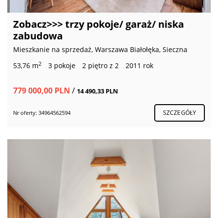
Zobacz>>> trzy pokoje/ garaż/ niska
zabudowa
Mieszkanie na sprzedaż, Warszawa Białołęka, Sieczna
2
53,76 m
3 pokoje
2 piętro z 2
2011 rok
779 000,00 PLN
/
14 490,33 PLN
SZCZEGÓŁY
Nr oferty: 34964562594