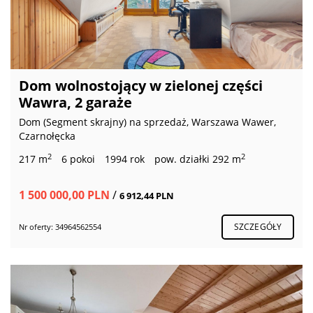
Dom wolnostojący w zielonej części
Wawra, 2 garaże
Dom (Segment skrajny) na sprzedaż, Warszawa Wawer,
Czarnołęcka
2
2
217 m
6 pokoi
1994 rok
pow. działki 292 m
1 500 000,00 PLN
/
6 912,44 PLN
SZCZEGÓŁY
Nr oferty: 34964562554