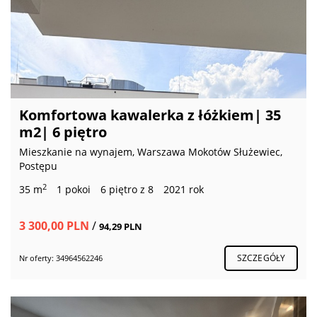
Komfortowa kawalerka z łóżkiem| 35
m2| 6 piętro
Mieszkanie na wynajem, Warszawa Mokotów Służewiec,
Postępu
2
35 m
1 pokoi
6 piętro z 8
2021 rok
3 300,00 PLN
/
94,29 PLN
SZCZEGÓŁY
Nr oferty: 34964562246