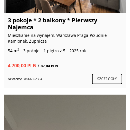
3 pokoje * 2 balkony * Pierwszy
Najemca
Mieszkanie na wynajem, Warszawa Praga-Południe
Kamionek, Żupnicza
2
54 m
3 pokoje
1 piętro z 5
2025 rok
4 700,00 PLN
/
87,04 PLN
SZCZEGÓŁY
Nr oferty: 34964562304