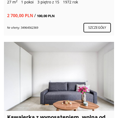
2
27 m
1 pokoi
3 piętro z 15
1972 rok
2 700,00 PLN
/
100,00 PLN
SZCZEGÓŁY
Nr oferty: 34964562369
Kawalerka z wyposażeniem, wolna od