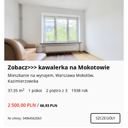
Zobacz>>> kawalerka na Mokotowie
Mieszkanie na wynajem, Warszawa Mokotów,
Kazimierzowska
2
37,35 m
1 pokoi
2 piętro z 3
1938 rok
2 500,00 PLN
/
66,93 PLN
SZCZEGÓŁY
Nr oferty: 34964562063