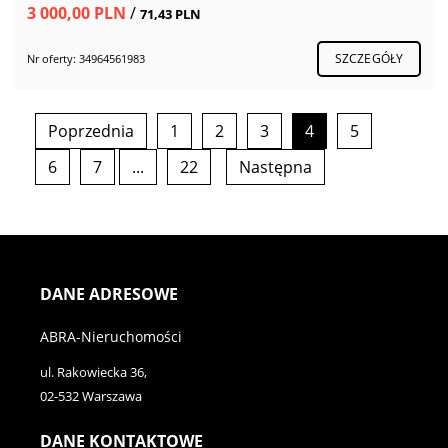
3 000,00 PLN
/
71,43 PLN
SZCZEGÓŁY
Nr oferty: 34964561983
Poprzednia
1
2
3
4
5
6
7
...
22
Następna
DANE ADRESOWE
ABRA-Nieruchomości
ul. Rakowiecka 36,
02-532 Warszawa
DANE KONTAKTOWE