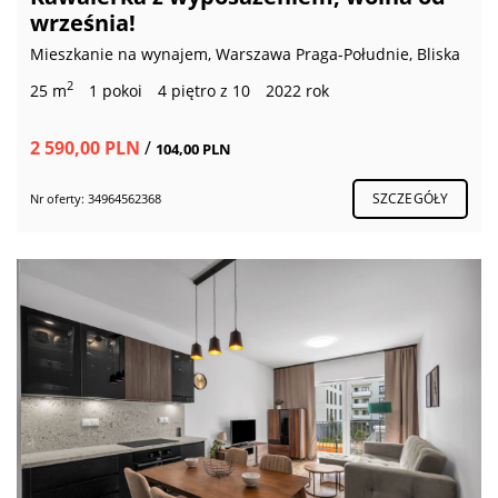
września!
Mieszkanie na wynajem, Warszawa Praga-Południe, Bliska
2
25 m
1 pokoi
4 piętro z 10
2022 rok
2 590,00 PLN
/
104,00 PLN
SZCZEGÓŁY
Nr oferty: 34964562368