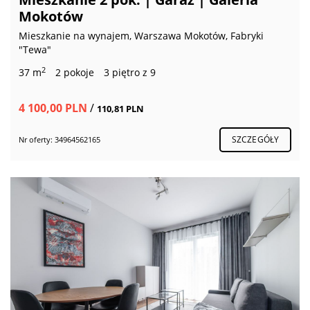
Mokotów
Mieszkanie na wynajem, Warszawa Mokotów, Fabryki
"Tewa"
2
37 m
2 pokoje
3 piętro z 9
4 100,00 PLN
/
110,81 PLN
SZCZEGÓŁY
Nr oferty: 34964562165