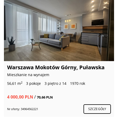
Warszawa Mokotów Górny, Puławska
Mieszkanie na wynajem
2
56,61 m
3 pokoje
3 piętro z 14
1970 rok
4 000,00 PLN
/
70,66 PLN
SZCZEGÓŁY
Nr oferty: 34964562221