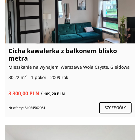
Cicha kawalerka z balkonem blisko
metra
Mieszkanie na wynajem, Warszawa Wola Czyste, Giełdowa
2
30,22 m
1 pokoi
2009 rok
3 300,00 PLN
/
109,20 PLN
SZCZEGÓŁY
Nr oferty: 34964562081