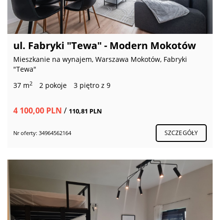
ul. Fabryki "Tewa" - Modern Mokotów
Mieszkanie na wynajem, Warszawa Mokotów, Fabryki
"Tewa"
2
37 m
2 pokoje
3 piętro z 9
4 100,00 PLN
/
110,81 PLN
SZCZEGÓŁY
Nr oferty: 34964562164