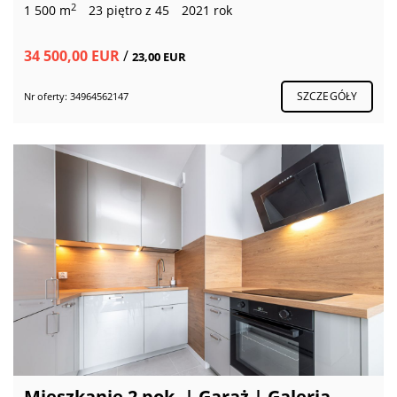
2
1 500 m
23 piętro z 45
2021 rok
34 500,00 EUR
/
23,00 EUR
SZCZEGÓŁY
Nr oferty: 34964562147
Mieszkanie 2 pok. | Garaż | Galeria