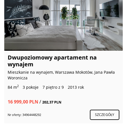
Dwupoziomowy apartament na
wynajem
Mieszkanie na wynajem, Warszawa Mokotów, Jana Pawła
Woronicza
2
84 m
3 pokoje
7 piętro z 9
2013 rok
16 999,00 PLN
/
202,37 PLN
SZCZEGÓŁY
Nr oferty: 34964448292