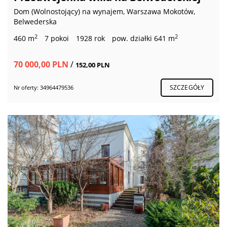
Dom (Wolnostojący) na wynajem, Warszawa Mokotów,
Belwederska
2
2
460 m
7 pokoi
1928 rok
pow. działki 641 m
70 000,00 PLN
/
152,00 PLN
SZCZEGÓŁY
Nr oferty: 34964479536