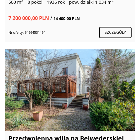
2
2
500 m
8 pokoi
1936 rok
pow. działki 1 034 m
7 200 000,00 PLN
/
14 400,00 PLN
SZCZEGÓŁY
Nr oferty: 34964531454
Przedwojenna willa na Belwederskiej