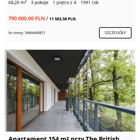
2
68,20 m
3 pokoje
1 piętro z 4
1991 rok
790 000,00 PLN
/
11 583,58 PLN
SZCZEGÓŁY
Nr oferty: 34964499871
Apartament 154 m² przy The British