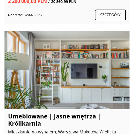
2 200 000,00 PLN
/
20 860,99 PLN
SZCZEGÓŁY
Nr oferty: 34964521765
Umeblowane | Jasne wnętrza |
Królikarnia
Mieszkanie na wynajem, Warszawa Mokotów, Wielicka