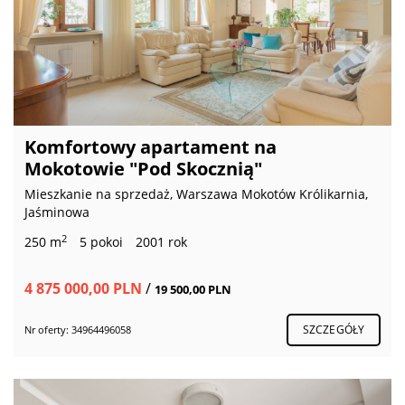
Komfortowy apartament na
Mokotowie "Pod Skocznią"
Mieszkanie na sprzedaż, Warszawa Mokotów Królikarnia,
Jaśminowa
2
250 m
5 pokoi
2001 rok
4 875 000,00 PLN
/
19 500,00 PLN
SZCZEGÓŁY
Nr oferty: 34964496058