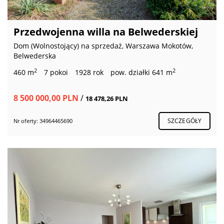
Przedwojenna willa na Belwederskiej
Dom (Wolnostojący) na sprzedaż, Warszawa Mokotów,
Belwederska
2
2
460 m
7 pokoi
1928 rok
pow. działki 641 m
8 500 000,00 PLN
/
18 478,26 PLN
SZCZEGÓŁY
Nr oferty: 34964465690