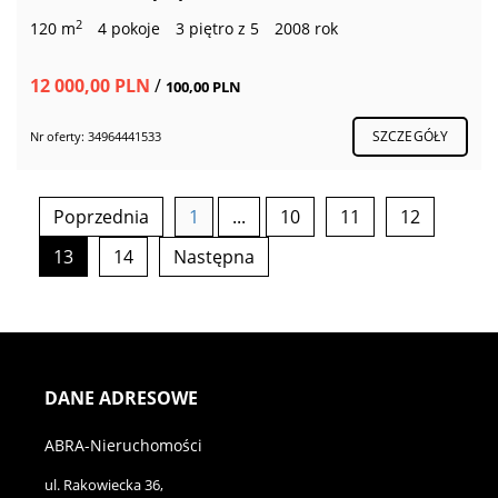
2
120 m
4 pokoje
3 piętro z 5
2008 rok
12 000,00 PLN
/
100,00 PLN
SZCZEGÓŁY
Nr oferty: 34964441533
Poprzednia
1
...
10
11
12
13
14
Następna
DANE ADRESOWE
ABRA-Nieruchomości
ul. Rakowiecka 36,