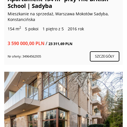
School | Sadyba
Mieszkanie na sprzedaż, Warszawa Mokotów Sadyba,
Konstancińska
2
154 m
5 pokoi
1 piętro z 5
2016 rok
3 590 000,00 PLN
/
23 311,69 PLN
SZCZEGÓŁY
Nr oferty: 34964562935