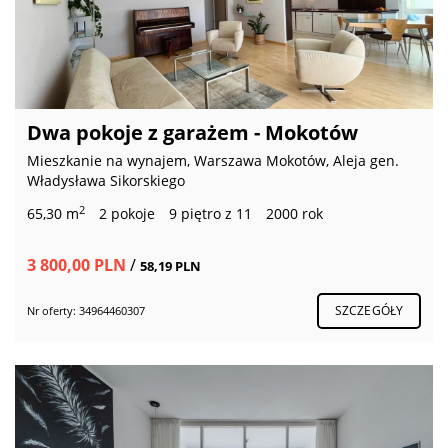
Dwa pokoje z garażem - Mokotów
Mieszkanie na wynajem, Warszawa Mokotów, Aleja gen.
Władysława Sikorskiego
2
65,30 m
2 pokoje
9 piętro z 11
2000 rok
3 800,00 PLN
/
58,19 PLN
SZCZEGÓŁY
Nr oferty: 34964460307