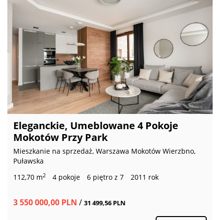
Eleganckie, Umeblowane 4 Pokoje
Mokotów Przy Park
Mieszkanie na sprzedaż, Warszawa Mokotów Wierzbno,
Puławska
2
112,70 m
4 pokoje
6 piętro z 7
2011 rok
3 550 000,00 PLN
/
31 499,56 PLN