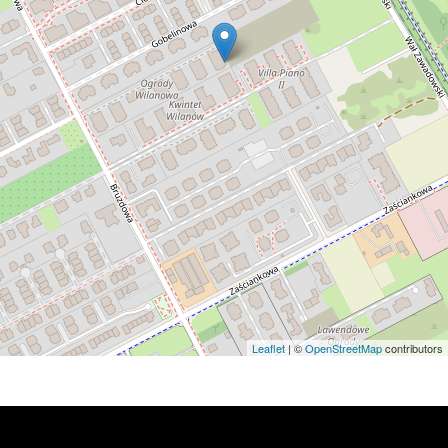
Leaflet
| ©
OpenStreetMap
contributors