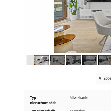
Zoba
Typ
Mieszkanie
nieruchomości:
Typ transakcji:
sprzedaż