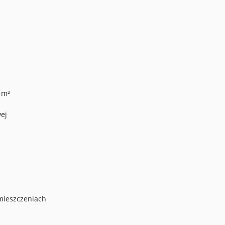
 m²
ej
mieszczeniach