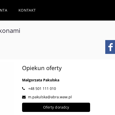
ENTA
KONTAKT
lkonami
Opiekun oferty
Małgorzata Pakulska
+48 501 111 010
m.pakulska@abra.waw.pl
Oferty doradcy