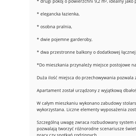
* drugi pokój o powierzchni 9,2 m², idealny jako 
* elegancka łazienka,
* osobna pralnia,
* dwie pojemne garderoby,
* dwa przestronne balkony o dodatkowej łącznej
*Do mieszkania przynależy miejsce postojowe n
Duża ilość miejsca do przechowywania pozwala 
Apartament został urządzony z wyjątkową dbałoś
W całym mieszkaniu wykonano zabudowy stolarsk
wykorzystana. Liczne elementy wyposażenia zost
Szczególną uwagę zwraca rozbudowany system oś
pozwalają tworzyć różnorodne scenariusze świet
pracy czy spotkań rodzinnych.