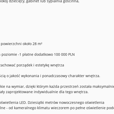
pokój dziecięcy, gabinet lub sypialnia gościnna,
 powierzchni około 28 m²
a poziomie -1 płatne dodatkowo 100 000 PLN
zachować porządek i estetykę wnętrza
cią o jakość wykonania i ponadczasowy charakter wnętrza.
ie na wymiar, dzięki którym każda przestrzeń została maksymalni
ały zaprojektowane indywidualnie dla tego wnętrza.
wietlenia LED. Dziesiątki metrów nowoczesnego oświetlenia
lne - od kameralnego klimatu wieczorem po pełne oświetlenie pod