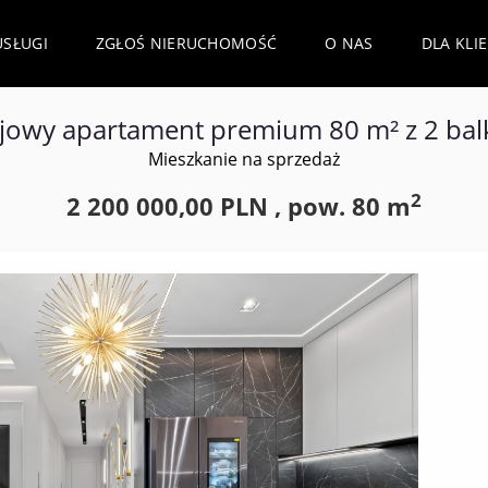
USŁUGI
ZGŁOŚ NIERUCHOMOŚĆ
O NAS
DLA KLI
jowy apartament premium 80 m² z 2 ba
Mieszkanie na sprzedaż
2
2 200 000,00 PLN ,
pow.
80 m