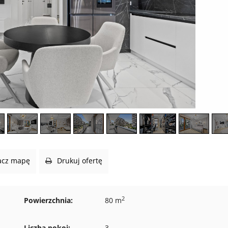
cz mapę
Drukuj ofertę
2
Powierzchnia:
80 m
Liczba pokoi:
3